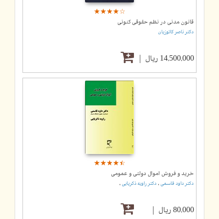
☆
★
☆
★
☆
★
☆
★
☆
★
قانون مدنی در نظم حقوقی کنونی
دکتر ناصر کاتوزیان
14,500,000 ریال
☆
★
☆
★
☆
★
☆
★
☆
★
خرید و فروش اموال دولتی و عمومی
,
,
دکتر داود قاسمی
دکتر راویه ذکریایی
80,000 ریال