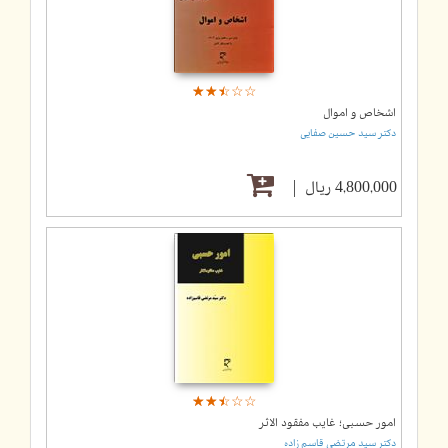
☆
★
☆
★
☆
★
☆
★
☆
★
اشخاص و اموال
دکتر سید حسین صفایی
4,800,000 ریال
☆
★
☆
★
☆
★
☆
★
☆
★
امور حسبی؛ غایب مفقود الاثر
دکتر سید مرتضی قاسم زاده