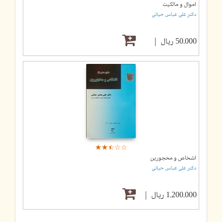
اموال و مالکیت
دکتر علی عباس حیاتی
50,000 ریال
☆
★
☆
★
☆
★
☆
★
☆
★
اشخاص و محجورین
دکتر علی عباس حیاتی
1,200,000 ریال