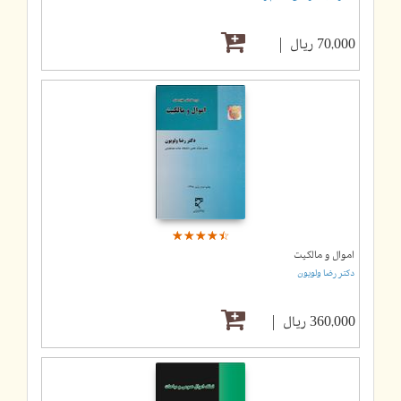
70,000 ریال
☆
★
☆
★
☆
★
☆
★
☆
★
اموال و مالکیت
دکتر رضا ولویون
360,000 ریال