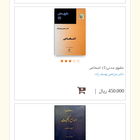
☆
★
☆
★
☆
★
☆
★
☆
★
حقوق مدنی(1)، اشخاص
دکتر مرتضی یوسف زاده
450,000 ریال