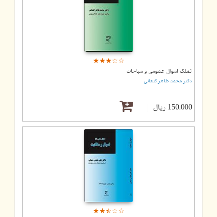
☆
★
☆
★
☆
★
☆
★
☆
★
تملک اموال عمومی و مباحات
دکتر محمد طاهر کنعانی
150,000 ریال
☆
★
☆
★
☆
★
☆
★
☆
★