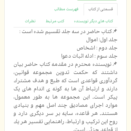
قسمتی از کتاب
فهرست مطالب
کتاب های دیگر نویسنده
کتب مرتبط
نظرات
📌كتاب حاضر در سه جلد تقسيم شده است :
جلد اول: اموال
جلد دوم : اشخاص
جلد سوم : ادله اثبات دعوا
📌نويسنده محترم در مقدمه كتاب حاضر بيان
داشتند كه حكمت تدوين مجموعه قوانين،
گردآوری قواعدی است که طبع و هدف مشترك
دارند و ارتباط آن ها به گونه ی اندام های یک
پيكر است. اين مجموعه ها به طور معمول،
موارد اجرای مصاديق چند اصل مهم و بنيادی
هستند. هر قاعده، سايه بر سر ديگری دارد و
روح اين تركيب و ارتباط، راهنمایی تفسير هر يك
از قواعد جزئی است.