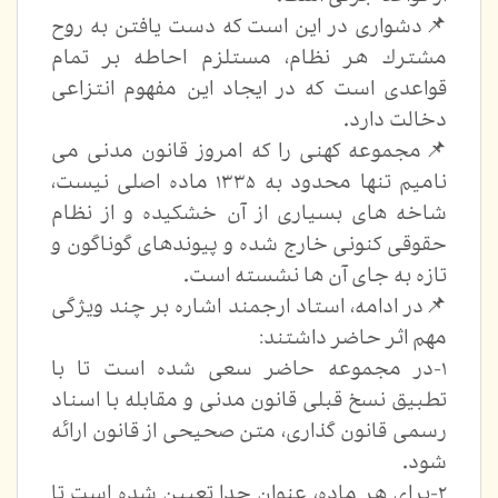
📌دشواری در اين است كه دست يافتن به روح
مشترك هر نظام، مستلزم احاطه بر تمام
قواعدی است كه در ايجاد اين مفهوم انتزاعی
دخالت دارد.
📌مجموعه كهنی را كه امروز قانون مدنی می
نامیم تنها محدود به ١٣٣۵ ماده اصلی نیست،
شاخه های بسياری از آن خشكيده و از نظام
حقوقی کنونی خارج شده و پيوندهای گوناگون و
تازہ به جای آن ها نشسته است.
📌در ادامه، استاد ارجمند اشاره بر چند ویژگی
مهم اثر حاضر داشتند:
۱-در مجموعه حاضر سعی شدہ است تا با
تطبيق نسخ قبلی قانون مدنی و مقابله با اسناد
رسمی قانون گذاری، متن صحيحی از قانون ارائه
شود.
٢-برای هر ماده، عنوان جدا تعيين شده است تا