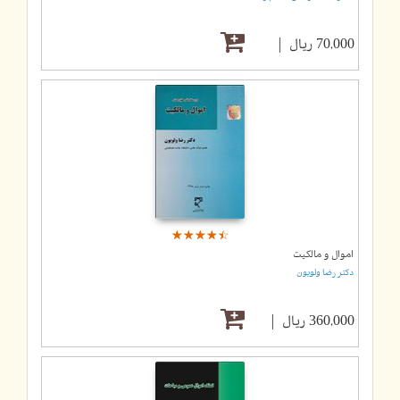
70,000 ریال
☆
★
☆
★
☆
★
☆
★
☆
★
اموال و مالکیت
دکتر رضا ولویون
360,000 ریال