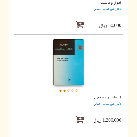
اموال و مالکیت
دکتر علی عباس حیاتی
50,000 ریال
☆
★
☆
★
☆
★
☆
★
☆
★
اشخاص و محجورین
دکتر علی عباس حیاتی
1,200,000 ریال