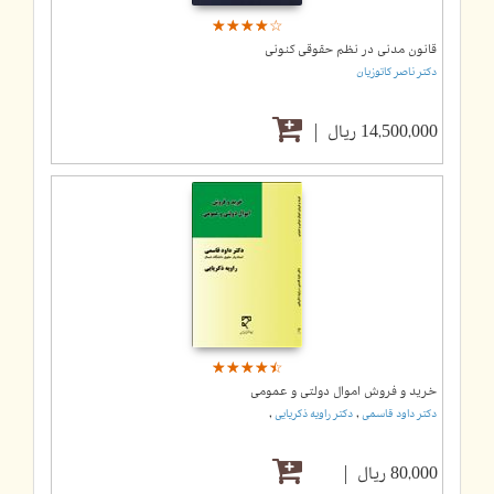
☆
★
☆
★
☆
★
☆
★
☆
★
قانون مدنی در نظم حقوقی کنونی
دکتر ناصر کاتوزیان
14,500,000 ریال
☆
★
☆
★
☆
★
☆
★
☆
★
خرید و فروش اموال دولتی و عمومی
,
,
دکتر داود قاسمی
دکتر راویه ذکریایی
80,000 ریال