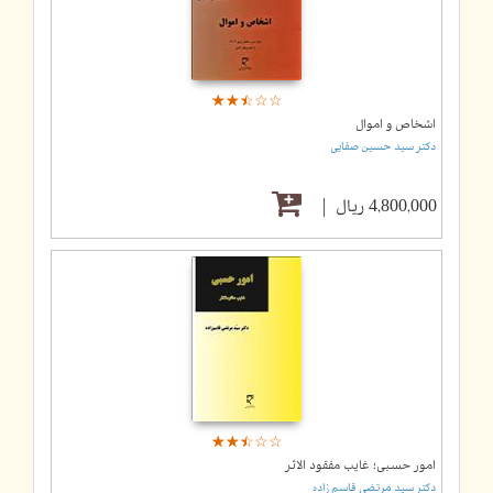
☆
★
☆
★
☆
★
☆
★
☆
★
اشخاص و اموال
دکتر سید حسین صفایی
4,800,000 ریال
☆
★
☆
★
☆
★
☆
★
☆
★
امور حسبی؛ غایب مفقود الاثر
دکتر سید مرتضی قاسم زاده