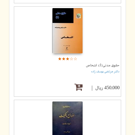
☆
★
☆
★
☆
★
☆
★
☆
★
حقوق مدنی(1)، اشخاص
دکتر مرتضی یوسف زاده
450,000 ریال