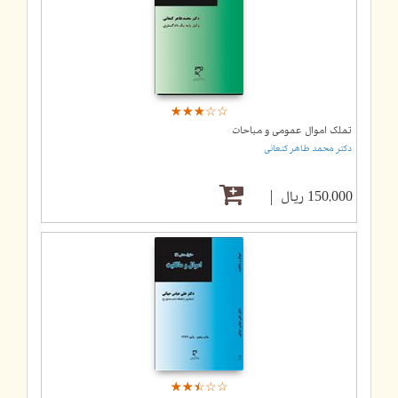
☆
★
☆
★
☆
★
☆
★
☆
★
تملک اموال عمومی و مباحات
دکتر محمد طاهر کنعانی
150,000 ریال
☆
★
☆
★
☆
★
☆
★
☆
★