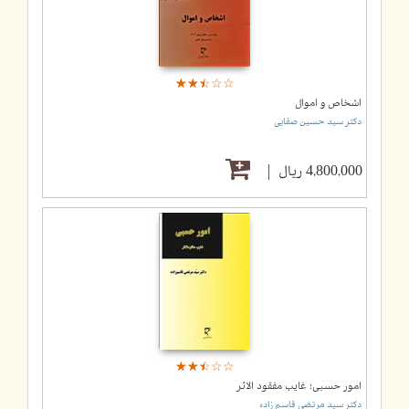
☆
★
☆
★
☆
★
☆
★
☆
★
اشخاص و اموال
دکتر سید حسین صفایی
4,800,000 ریال
☆
★
☆
★
☆
★
☆
★
☆
★
امور حسبی؛ غایب مفقود الاثر
دکتر سید مرتضی قاسم زاده