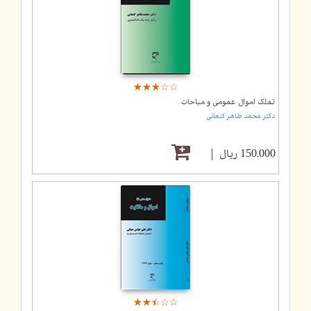
☆
★
☆
★
☆
★
☆
★
☆
★
تملک اموال عمومی و مباحات
دکتر محمد طاهر کنعانی
150,000 ریال
☆
★
☆
★
☆
★
☆
★
☆
★