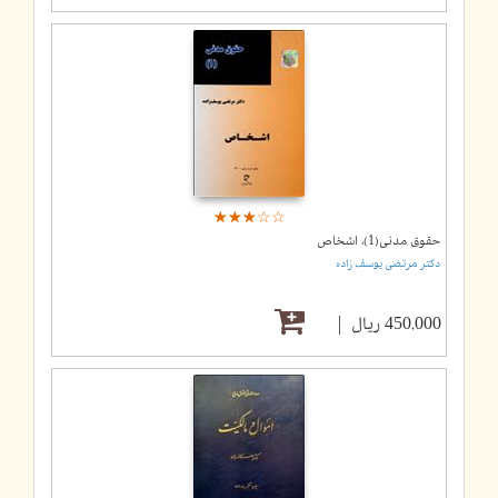
☆
★
☆
★
☆
★
☆
★
☆
★
حقوق مدنی(1)، اشخاص
دکتر مرتضی یوسف زاده
450,000 ریال