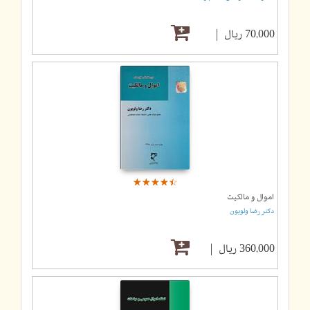
70,000 ریال
☆
★
☆
★
☆
★
☆
★
☆
★
اموال و مالکیت
دکتر رضا ولویون
360,000 ریال