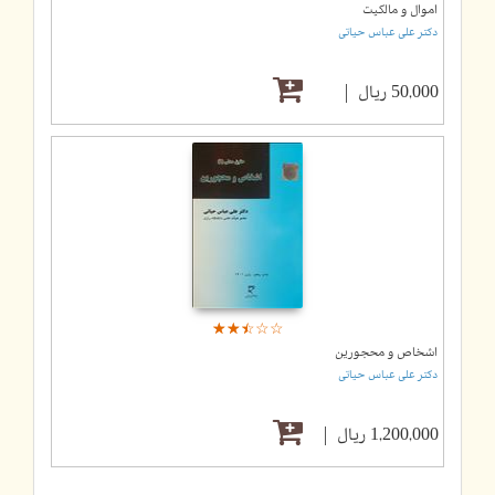
اموال و مالکیت
دکتر علی عباس حیاتی
50,000 ریال
☆
★
☆
★
☆
★
☆
★
☆
★
اشخاص و محجورین
دکتر علی عباس حیاتی
1,200,000 ریال