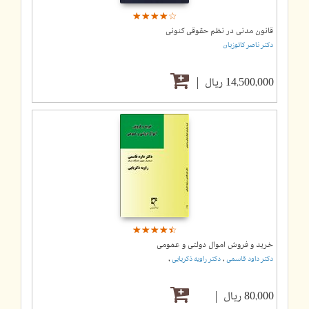
☆
★
☆
★
☆
★
☆
★
☆
★
قانون مدنی در نظم حقوقی کنونی
دکتر ناصر کاتوزیان
14,500,000 ریال
☆
★
☆
★
☆
★
☆
★
☆
★
خرید و فروش اموال دولتی و عمومی
,
,
دکتر داود قاسمی
دکتر راویه ذکریایی
80,000 ریال