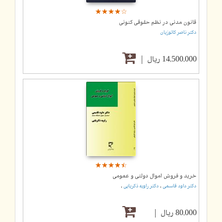
☆
★
☆
★
☆
★
☆
★
☆
★
قانون مدنی در نظم حقوقی کنونی
دکتر ناصر کاتوزیان
14,500,000 ریال
☆
★
☆
★
☆
★
☆
★
☆
★
خرید و فروش اموال دولتی و عمومی
,
,
دکتر داود قاسمی
دکتر راویه ذکریایی
80,000 ریال