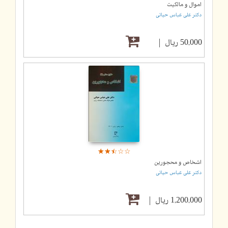
اموال و مالکیت
دکتر علی عباس حیاتی
50,000 ریال
☆
★
☆
★
☆
★
☆
★
☆
★
اشخاص و محجورین
دکتر علی عباس حیاتی
1,200,000 ریال