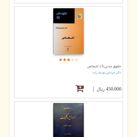
☆
★
☆
★
☆
★
☆
★
☆
★
حقوق مدنی(1)، اشخاص
دکتر مرتضی یوسف زاده
450,000 ریال