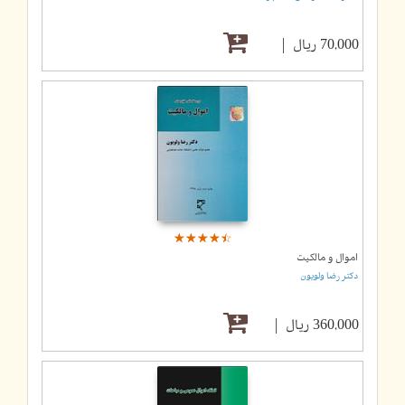
70,000 ریال
☆
★
☆
★
☆
★
☆
★
☆
★
اموال و مالکیت
دکتر رضا ولویون
360,000 ریال