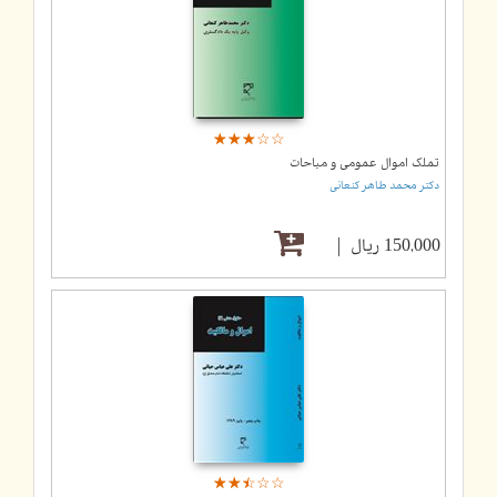
☆
★
☆
★
☆
★
☆
★
☆
★
تملک اموال عمومی و مباحات
دکتر محمد طاهر کنعانی
150,000 ریال
☆
★
☆
★
☆
★
☆
★
☆
★