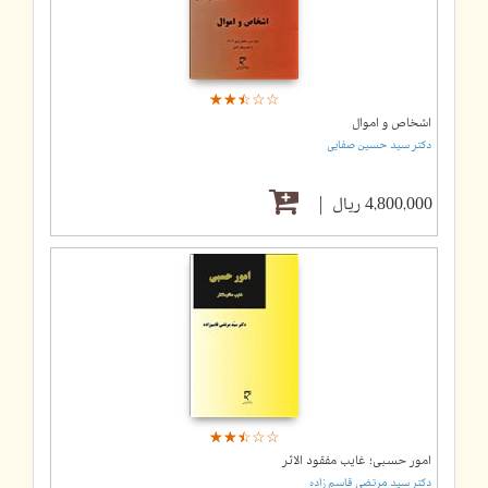
☆
★
☆
★
☆
★
☆
★
☆
★
اشخاص و اموال
دکتر سید حسین صفایی
4,800,000 ریال
☆
★
☆
★
☆
★
☆
★
☆
★
امور حسبی؛ غایب مفقود الاثر
دکتر سید مرتضی قاسم زاده