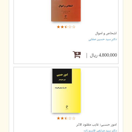
☆
★
☆
★
☆
★
☆
★
☆
★
اشخاص و اموال
دکتر سید حسین صفایی
4,800,000 ریال
☆
★
☆
★
☆
★
☆
★
☆
★
امور حسبی؛ غایب مفقود الاثر
دکتر سید مرتضی قاسم زاده