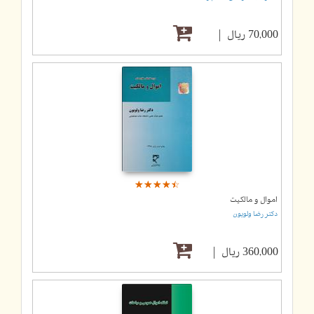
70,000 ریال
☆
★
☆
★
☆
★
☆
★
☆
★
اموال و مالکیت
دکتر رضا ولویون
360,000 ریال