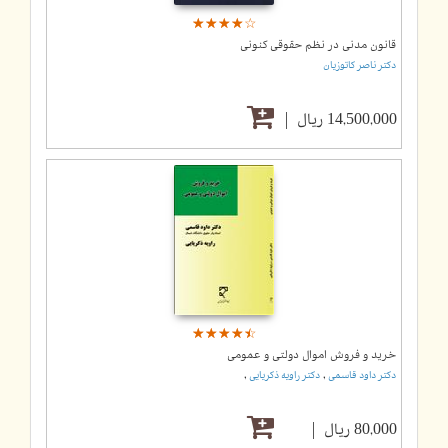
☆
★
☆
★
☆
★
☆
★
☆
★
قانون مدنی در نظم حقوقی کنونی
دکتر ناصر کاتوزیان
14,500,000 ریال
☆
★
☆
★
☆
★
☆
★
☆
★
خرید و فروش اموال دولتی و عمومی
,
,
دکتر داود قاسمی
دکتر راویه ذکریایی
80,000 ریال