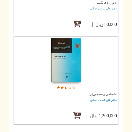
اموال و مالکیت
دکتر علی عباس حیاتی
50,000 ریال
☆
★
☆
★
☆
★
☆
★
☆
★
اشخاص و محجورین
دکتر علی عباس حیاتی
1,200,000 ریال