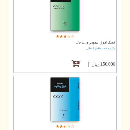
☆
★
☆
★
☆
★
☆
★
☆
★
تملک اموال عمومی و مباحات
دکتر محمد طاهر کنعانی
150,000 ریال
☆
★
☆
★
☆
★
☆
★
☆
★