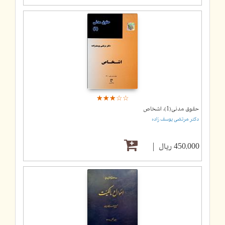
☆
★
☆
★
☆
★
☆
★
☆
★
حقوق مدنی(1)، اشخاص
دکتر مرتضی یوسف زاده
450,000 ریال