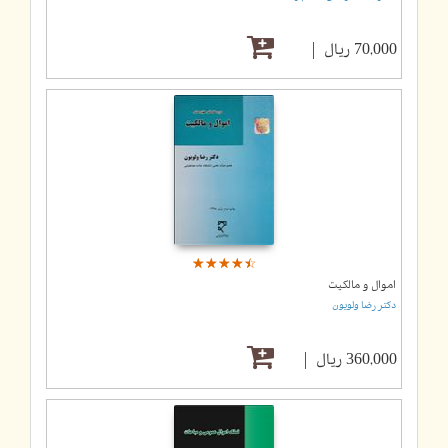
70,000 ریال
☆
★
☆
★
☆
★
☆
★
☆
★
اموال و مالکیت
دکتر رضا ولویون
360,000 ریال