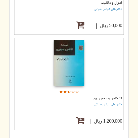
اموال و مالکیت
دکتر علی عباس حیاتی
50,000 ریال
☆
★
☆
★
☆
★
☆
★
☆
★
اشخاص و محجورین
دکتر علی عباس حیاتی
1,200,000 ریال