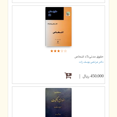
☆
★
☆
★
☆
★
☆
★
☆
★
حقوق مدنی(1)، اشخاص
دکتر مرتضی یوسف زاده
450,000 ریال