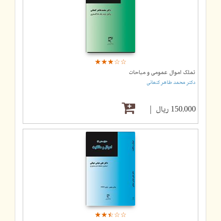
☆
★
☆
★
☆
★
☆
★
☆
★
تملک اموال عمومی و مباحات
دکتر محمد طاهر کنعانی
150,000 ریال
☆
★
☆
★
☆
★
☆
★
☆
★