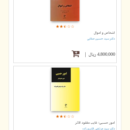
☆
★
☆
★
☆
★
☆
★
☆
★
اشخاص و اموال
دکتر سید حسین صفایی
4,800,000 ریال
☆
★
☆
★
☆
★
☆
★
☆
★
امور حسبی؛ غایب مفقود الاثر
دکتر سید مرتضی قاسم زاده