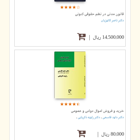
☆
★
☆
★
☆
★
☆
★
☆
★
قانون مدنی در نظم حقوقی کنونی
دکتر ناصر کاتوزیان
14,500,000 ریال
☆
★
☆
★
☆
★
☆
★
☆
★
خرید و فروش اموال دولتی و عمومی
,
,
دکتر داود قاسمی
دکتر راویه ذکریایی
80,000 ریال