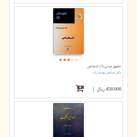
☆
★
☆
★
☆
★
☆
★
☆
★
حقوق مدنی(1)، اشخاص
دکتر مرتضی یوسف زاده
450,000 ریال