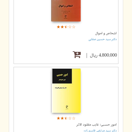
☆
★
☆
★
☆
★
☆
★
☆
★
اشخاص و اموال
دکتر سید حسین صفایی
4,800,000 ریال
☆
★
☆
★
☆
★
☆
★
☆
★
امور حسبی؛ غایب مفقود الاثر
دکتر سید مرتضی قاسم زاده