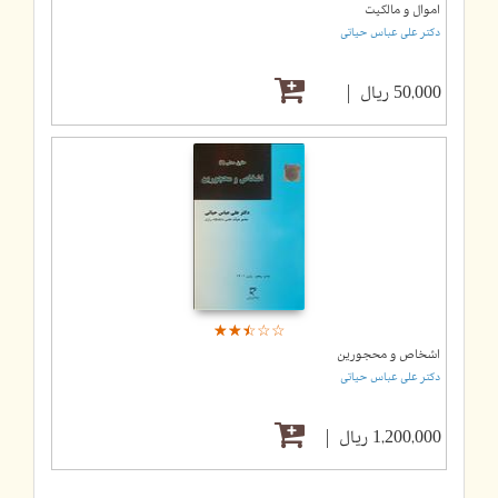
اموال و مالکیت
دکتر علی عباس حیاتی
50,000 ریال
☆
★
☆
★
☆
★
☆
★
☆
★
اشخاص و محجورین
دکتر علی عباس حیاتی
1,200,000 ریال