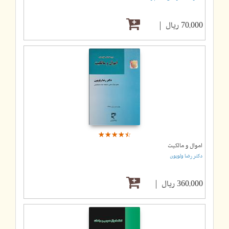
70,000 ریال
☆
★
☆
★
☆
★
☆
★
☆
★
اموال و مالکیت
دکتر رضا ولویون
360,000 ریال