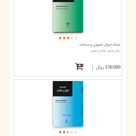
☆
★
☆
★
☆
★
☆
★
☆
★
تملک اموال عمومی و مباحات
دکتر محمد طاهر کنعانی
150,000 ریال
☆
★
☆
★
☆
★
☆
★
☆
★