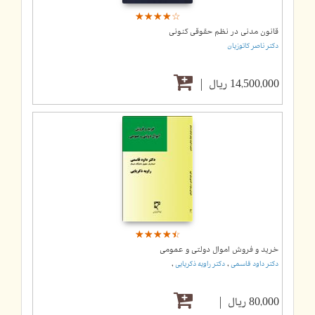
☆
★
☆
★
☆
★
☆
★
☆
★
قانون مدنی در نظم حقوقی کنونی
دکتر ناصر کاتوزیان
14,500,000 ریال
☆
★
☆
★
☆
★
☆
★
☆
★
خرید و فروش اموال دولتی و عمومی
,
,
دکتر داود قاسمی
دکتر راویه ذکریایی
80,000 ریال