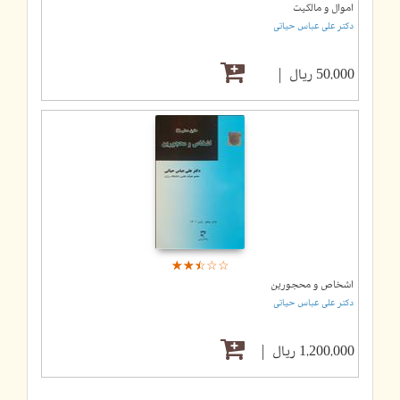
اموال و مالکیت
دکتر علی عباس حیاتی
50,000 ریال
☆
★
☆
★
☆
★
☆
★
☆
★
اشخاص و محجورین
دکتر علی عباس حیاتی
1,200,000 ریال