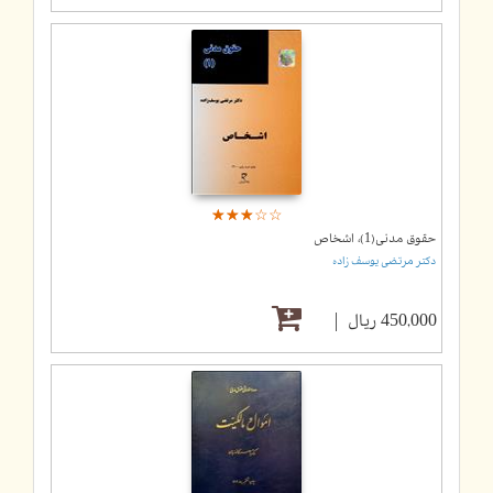
☆
★
☆
★
☆
★
☆
★
☆
★
حقوق مدنی(1)، اشخاص
دکتر مرتضی یوسف زاده
450,000 ریال