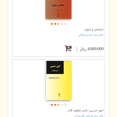
☆
★
☆
★
☆
★
☆
★
☆
★
اشخاص و اموال
دکتر سید حسین صفایی
4,800,000 ریال
☆
★
☆
★
☆
★
☆
★
☆
★
امور حسبی؛ غایب مفقود الاثر
دکتر سید مرتضی قاسم زاده