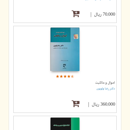
70,000 ریال
☆
★
☆
★
☆
★
☆
★
☆
★
اموال و مالکیت
دکتر رضا ولویون
360,000 ریال