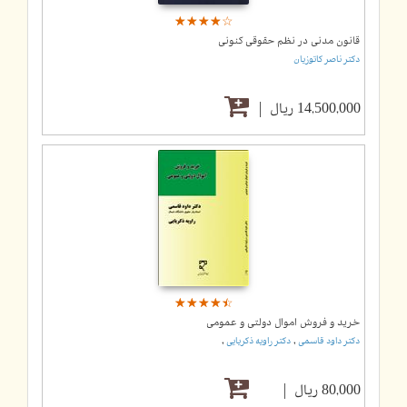
☆
★
☆
★
☆
★
☆
★
☆
★
قانون مدنی در نظم حقوقی کنونی
دکتر ناصر کاتوزیان
14,500,000 ریال
☆
★
☆
★
☆
★
☆
★
☆
★
خرید و فروش اموال دولتی و عمومی
,
,
دکتر داود قاسمی
دکتر راویه ذکریایی
80,000 ریال