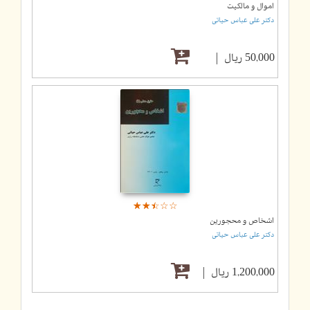
اموال و مالکیت
دکتر علی عباس حیاتی
50,000 ریال
☆
★
☆
★
☆
★
☆
★
☆
★
اشخاص و محجورین
دکتر علی عباس حیاتی
1,200,000 ریال