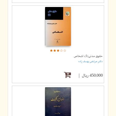
☆
★
☆
★
☆
★
☆
★
☆
★
حقوق مدنی(1)، اشخاص
دکتر مرتضی یوسف زاده
450,000 ریال