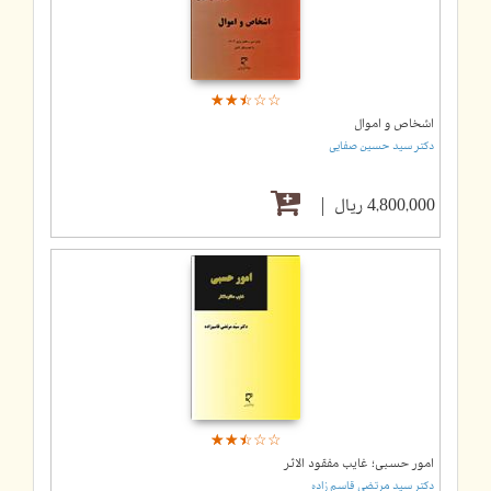
☆
★
☆
★
☆
★
☆
★
☆
★
اشخاص و اموال
دکتر سید حسین صفایی
4,800,000 ریال
☆
★
☆
★
☆
★
☆
★
☆
★
امور حسبی؛ غایب مفقود الاثر
دکتر سید مرتضی قاسم زاده