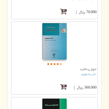
70,000 ریال
☆
★
☆
★
☆
★
☆
★
☆
★
اموال و مالکیت
دکتر رضا ولویون
360,000 ریال