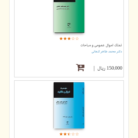
☆
★
☆
★
☆
★
☆
★
☆
★
تملک اموال عمومی و مباحات
دکتر محمد طاهر کنعانی
150,000 ریال
☆
★
☆
★
☆
★
☆
★
☆
★