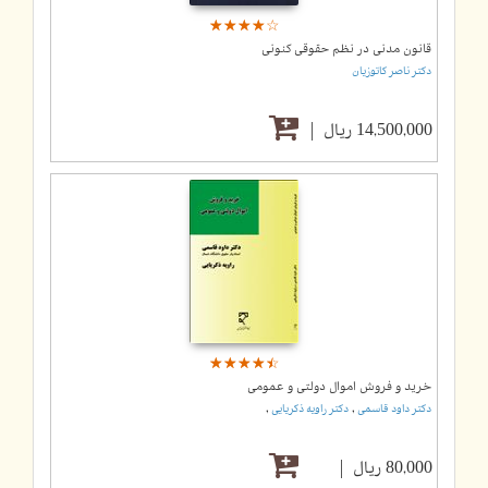
☆
★
☆
★
☆
★
☆
★
☆
★
قانون مدنی در نظم حقوقی کنونی
دکتر ناصر کاتوزیان
14,500,000 ریال
☆
★
☆
★
☆
★
☆
★
☆
★
خرید و فروش اموال دولتی و عمومی
,
,
دکتر داود قاسمی
دکتر راویه ذکریایی
80,000 ریال