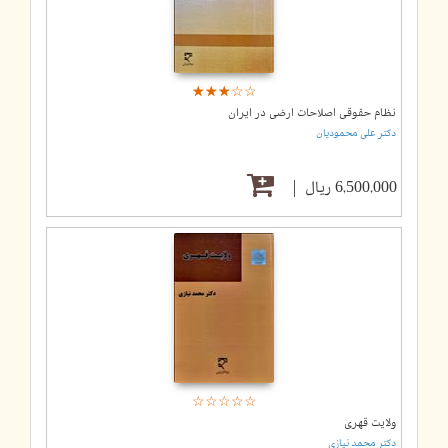
☆
★
☆
★
☆
★
☆
★
☆
★
نظام حقوقی اصلاحات ارضی در ایران
دکتر علی محمودیان
6,500,000 ریال
☆
★
☆
★
☆
★
☆
★
☆
★
ولایت قهری
دکتر محمد نیازی