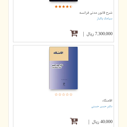
☆
★
☆
★
☆
★
☆
★
☆
★
شرح قانون مدنی فرانسه
سیامک پاکباز
7,300,000 ریال
☆
★
☆
★
☆
★
☆
★
☆
★
اقامتگاه
دکتر حسن حسنی
40,000 ریال