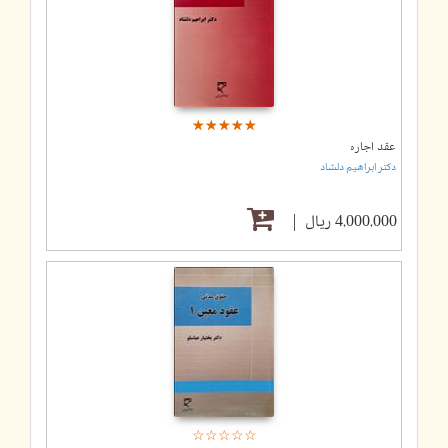
☆
★
☆
★
☆
★
☆
★
☆
★
عقد اجاره
دکتر ابراهیم دلشاد
4,000,000 ریال
☆
★
☆
★
☆
★
☆
★
☆
★