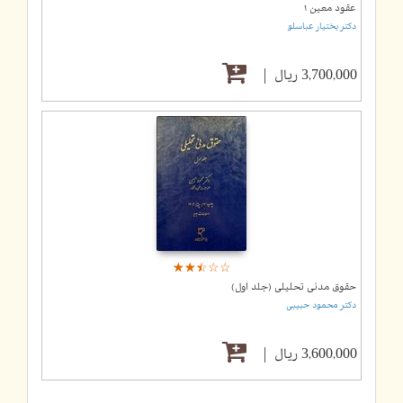
عقود معین ۱
دکتر بختیار عباسلو
3,700,000 ریال
☆
★
☆
★
☆
★
☆
★
☆
★
حقوق مدنی تحلیلی (جلد اول)
دکتر محمود حبیبی
3,600,000 ریال