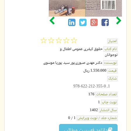
☆
★
☆
★
☆
★
☆
★
☆
★
امتیاز
نام کتاب
حقوق کیفری عمومی اطفال و
نوجوانان
نویسنده
دکتر مهدی صبوری‌پور
سید پوریا موسوی
قیمت
1,550,000 ریال
شابک
978-622-212-355-0
تعداد صفحات
176
نوبت چاپ
1
سال انتشار
1402
شماره جلد / نوبت ویرایش
1 / 0
دانلود فهرست مطالب