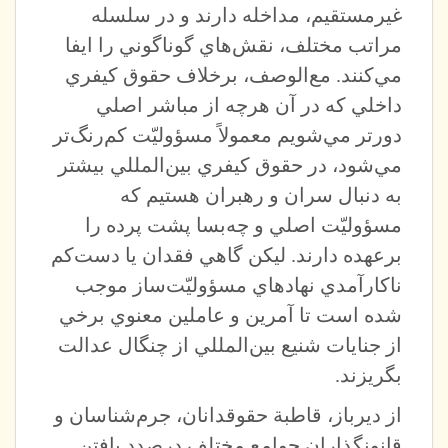
غيرمستقيم، مداخله دارند و در سلسله
مراتب مختلف، نقش‌هاي گوناگوني را ايفا
مي‌كنند. مع‌الوصف، برخلاف حقوق كيفري
داخلي كه در آن هرچه از مباشر اصلي
دورتر مي‌شويم معمولاً مسؤوليّت كم‌رنگ‌تر
مي‌شود، در حقوق كيفري بين‌المللي بيشتر
به دنبال سران و رهبران هستيم كه
مسؤوليّت اصلي و چه‌بسا پشت پرده را
برعهده دارند. ليكن گاهي فقدان يا دست‌كم
ناكارآمدي نهادهاي مسؤوليّت‌ساز موجب
شده است تا آمرين و عاملين معنوي برخي
از جنايات شنيع بين‌المللي از چنگال عدالت
بگريزند.
از ديرباز، قاطبة حقوقدانان، جرم‌شناسان و
قانونگذارانِ جوامع مختلف درصدد يافتن