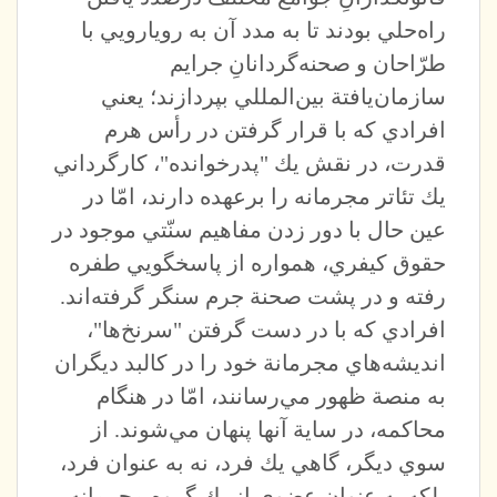
راه‌حلي بودند تا به مدد آن به رويارويي با
طرّاحان و صحنه‌گردانانِ جرايم
سازمان‌يافتة بين‌المللي بپردازند؛ يعني
افرادي كه با قرار گرفتن در رأس هرم
قدرت، در نقش يك "پدرخوانده"، كارگرداني
يك تئاتر مجرمانه را برعهده دارند، امّا در
عين حال با دور زدن مفاهيم سنّتي موجود در
حقوق كيفري، همواره از پاسخگويي طفره
رفته و در پشت صحنة جرم سنگر گرفته‌اند.
افرادي كه با در دست گرفتن "سرنخ‌ها"،
انديشه‌هاي مجرمانة خود را در كالبد ديگران
به منصة ظهور مي‌رسانند، امّا در هنگام
محاكمه، در ساية آنها پنهان مي‌شوند. از
سوي ديگر، گاهي يك فرد، نه به عنوان فرد،
بلكه به عنوان عضوي از يك گروه مجرمانه،