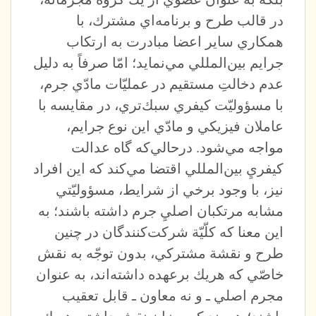
در قالب طرح و برنامه‌اي مشترك، با
همكاري ساير اعضا مبادرت به ارتكاب
جرايم بين‌المللي مي‌نمايد؛ امّا صرفاً به دليل
عدم دخالتِ مستقيم در عمليّات مادّي جرم،
با مسؤوليّت كيفري سبك‌تري، در مقايسه با
عاملان فيزيكي و مادّي اين نوع جرايم،
مواجه مي‌شود. درحالي‌كه گاه عدالت
كيفريِ بين‌المللي اقتضا مي‌كند كه اين افراد
نيز، با وجود برخي از شرايط، مسؤوليّتي
مشابه مرتكبان اصليِ جرم داشته باشند؛ به
اين معنا كه كلّيّة شركت‌كنندگان در چنين
طرح و نقشة مشتركي، بدون توجّه به نقش
خاصّي كه هريك برعهده داشته‌اند، به عنوان
مجرم اصلي ـ و نه معاون ـ قابل تعقيب