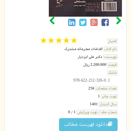
☆
★
☆
★
☆
★
☆
★
☆
★
امتیاز
نام کتاب
اقدامات مجرمانه مشترک
نویسنده
دکتر علی ایزدیار
قیمت
2,200,000 ریال
شابک
978-622-212-326-0
تعداد صفحات
256
نوبت چاپ
1
سال انتشار
1401
شماره جلد / نوبت ویرایش
1 / 0
دانلود فهرست مطالب