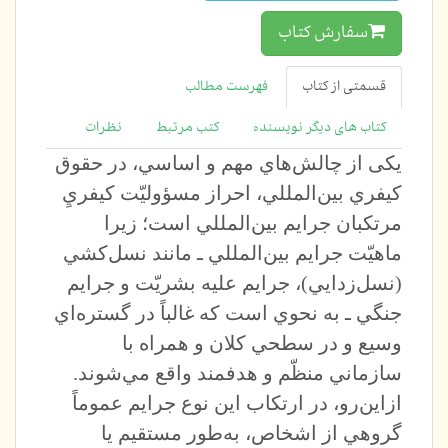
سفارش کتاب
قسمتی از کتاب
فهرست مطالب
کتاب های دیگر نویسنده
کتب مرتبط
نظرات
یکی از چالش‌هاي مهم و اساسي، در حقوق
كيفري بين‌المللي، احراز مسؤوليّت كيفريِ
مرتكبان جرايم بين‌المللي است؛ زيرا
ماهيّت جرايم بين‌المللي ـ مانند نسل‌كشي
(نسل‌زدايي)، جرايم عليه بشريّت و جرايم
جنگي ـ به نحوي است كه غالباً در گستره‌اي
وسيع و در سطحي كلان و همراه با
سازماني منظّم و هدفمند واقع مي‌شوند.
ازاين‌رو، در ارتكاب اين نوع جرايم عموماً
گروهي از اشخاص، به‌طور مستقيم يا