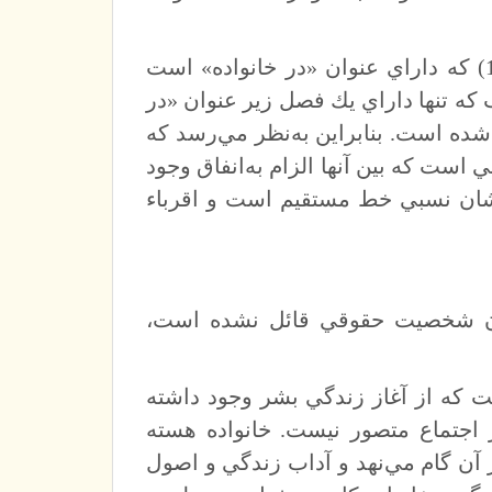
ليكن كتاب نهم از جلد دوم قانون مدني (مواد 1195 تا 1206) كه داراي عنوان «در خانواده» است
ب كه تنها داراي يك فصل زير عنوان «در
 اختصاص داده شده است. بنابراين به‌نظر مي‌رسد كه
است كه بين آنها الزام به‌انفاق وجود
شان نسبي خط مستقيم است و اقرباء
اي آن شخصيت حقوقي قائل نشده است،
 كه از آغاز زندگي بشر وجود داشته
اجتماع متصور نيست. خانواده هسته
 گام مي‌نهد و آداب زندگي و اصول