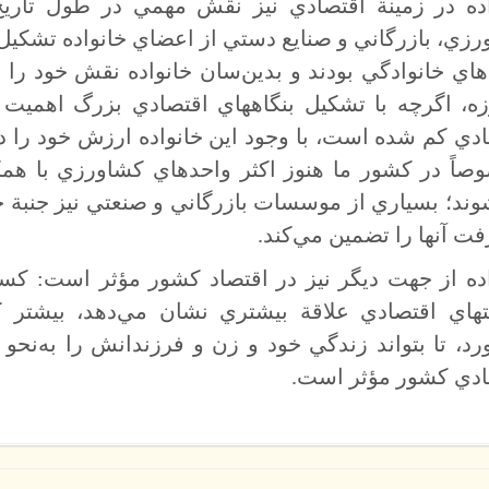
اده در زمينة اقتصادي نيز نقش مهمي در طول تاريخ
زي، بازرگاني و صنايع دستي از اعضاي خانواده تشكيل
اي خانوادگي بودند و بدين‌سان خانواده نقش خود را د
ه، اگرچه با تشكيل بنگاههاي اقتصادي بزرگ اهميت خ
دي كم شده است، با وجود اين خانواده ارزش خود را در
صاً در كشور ما هنوز اكثر واحدهاي كشاورزي با همك
ند؛ بسياري از موسسات بازرگاني و صنعتي نيز جنبة خان
ت آنها را تضمين مي‌كند.
اده از جهت ديگر نيز در اقتصاد كشور مؤثر است: كس
يتهاي اقتصادي علاقة بيشتري نشان مي‌دهد، بيشتر 
رد، تا بتواند زندگي خود و زن و فرزندانش را به‌نحو
ادي كشور مؤثر است.