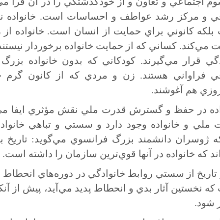
م اجتماعي و تعاون و از خودگذشتگي را در آن فرا مي
قي و مركز رشد عواطف و احساسات است. خانواده نه 
لكه كانوني براي حمايت از انسان است. خانواده از 
 مي‌كند. كساني كه از حمايت خانواده برخوردار نيستند،
دگي قرار مي‌گيرند. كودكاني كه بدون خانواده بزر
قي فراواني هستند. زن و مردي كه از كانون گرم خان
روزي هم آغوشند.
ده در حفظ و گسترش قدرت ملي نقش مؤثري ايفا مي‌كند
ملي و خانواده وجود دارد و سستي و تباهي خانواده‌ه
ه ژوسران دانشمند بزرگ فرانسوي مي‌گويد: تاريخ به‌م
اند كه خانواده در آنها قوي‌ترين سازمان را داشته است.
 تاريخ از سستي روابط خانوادگي در دوره‌هاي انحطاط خب
ه نخستين آثار بدي و انحطاط پديد مي‌آيد، پيش از آنكه
 شود.