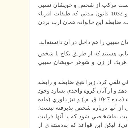
وهي است مركب از شخص و خويشان نسبي
و همسر او، گروهي كه از يكديگر ارث مي‌برند. مواد 862 و 1032 قانون مدني كه طبقات اقرباء
ت. ضابطه اين خانواده همان ارث بردن
ان سببي را هم داخل در آن دانسته‌اند.
اني هستند كه از طريق نكاح با شخص
ي هريك از زن و شوهر خويشان سببي
قي تلقي كرد، زيرا هيچ ضابطه و رابطه
هد و از آنان گروه واحدي بسازد وجود
ندارد. البته نكاح با بعضي از اقرباء سببي قانوناً ممنوع است (ماده 1047 ق. م.) و نيز داوري (ماده
ي (ماده 91 ق. آ. د. م.) بعضي از آنها درباره شخص پذيرفته نيست؛
ت به‌اشخاصي شود كه با آنها قرابت
انون اجراي احكام مدني). ليكن اين قواعد كه به‌دسته‌اي از