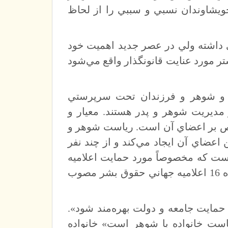
يشاوندان نسبي و سببي را از لحاظ
ي داشته ولي در عصر جديد اهميت خود
شتر مورد عنايت قانونگذار واقع مي‌شود
زن و شوهر و فرزندان تحت سرپرستي
 مديريت شوهر و پدر هستند. معيار و
ص بر اعضاي آن است. رياست شوهر و
 اعضاي آن ايجاد مي‌كند و از چند نفر
ست كه مخصوصاً مورد حمايت اعلاميه
جهاني حقوق بشر و قوانين جديد واقع شده است. بند 3 ماده 16 اعلاميه جهاني حقوق بشر مصوب
حمايت جامعه و دولت بهره‌مند شود».
ن رياست خانواده با شوهر است» خانواده