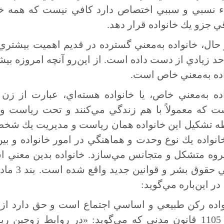
اء نسبي و سببي اختصاص دارد كافي نيست كه همه خو
 جزو يك خانواده قرار دهد.
 حال، خانواده به‌معني گسترده در قديم اهميت بيشتر
 حد زيادي از دست داده است. از اين‌رو آنچه امروزه بي
ده به‌معني خاص است.
اده به‌معني خاص، يا خانواده هسته‌اي، عبارت از 
ست كه معمولاً با هم زندگي مي‌كنند و تحت رياست و
ه تشكيل اين خانواده همان رياست و مديريت يك شخ
انواده يك نوع وحدت و هماهنگي در امور خانواده و بين
روه متشكل و متجانس مي‌سازد. خانواده بدين معني ا
:
واده ركن طبيعي و اساسي اجتماع است و حق دارد از 
ماده 1105 قانون مدني كه مي‌گويد: «در روابط زوجي