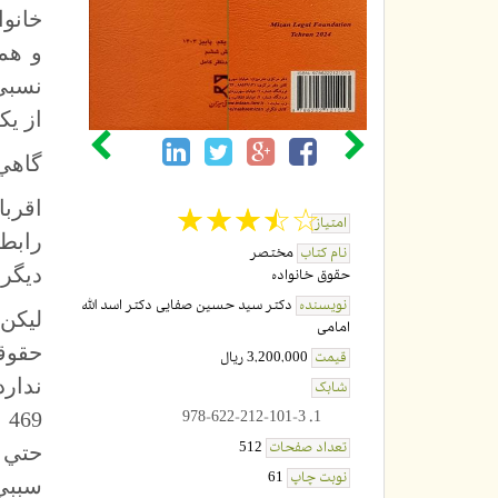
خانو
نسبي 
از يك
گاهي 
اقرب
☆
★
☆
★
☆
★
☆
★
☆
★
امتیاز
رابط
نام کتاب
مختصر
ديگري
حقوق خانواده
نویسنده
دکتر سید حسین صفایی
دکتر اسد الله
ليكن 
امامی
حقوقي
قیمت
3,200,000 ریال
شابک
978-622-212-101-3
تعداد صفحات
512
حتي 
نوبت چاپ
61