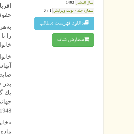
سال انتشار
1403
اقرب
شماره جلد / نوبت ویرایش
1 / 6
حقوقي
دانلود فهرست مطالب
به‌هر
را تا
سفارش کتاب
خانوا
خانو
آنها
ضابط
پدر خ
يك گ
1948 در اين‌باره مي‌گويد
«خان