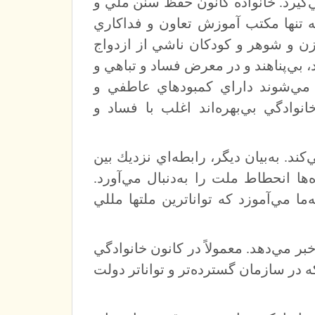
‌گيرد. خانواده كانون حفظ سنن ملي و
تنها مكتب آموزش تعاون و فداكاري
زن و شوهر و كودكان ناشي از ازدواج
 بي‌پناهند و در معرض فساد و تباهي و
گ مي‌شوند داراي كمبودهاي عاطفي و
وادگي بي‌بهره‌اند اغلب با فساد و
. به‌بيان ديگر، رابطه‌اي نزديك بين
ا انحطاط ملت را به‌دنبال مي‌آورد.
ا مي‌آموزد كه تواناترين ملتها مللي
ر مي‌دهد. معمولاً در كانون خانوادگي
 در سازمان گسترده‌تر و تواناتر دولت