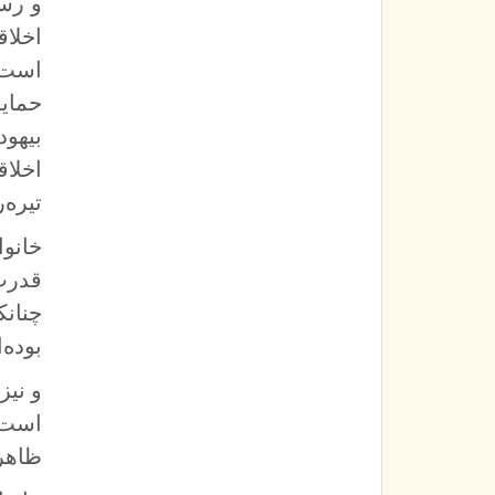
و رسو
اخلا
است ب
حمايت
بيهو
اخلا
تيره‌
خانوا
قدرت 
چنانك
بوده‌
و نيز
است ك
ظاهر