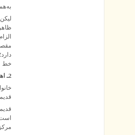
به‌هم
ظاهرا
مقصود
دارد
خط اط
2ـ اهميت خانواده:
خانو
قديم
قديم
است.
مركز