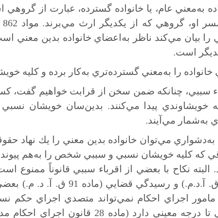
اده به‌معني عام، يا خانواده گسترده، عبارت از گر
را بيان مي‌كند ناظر به‌اعضاي خانواده بدين معني اس
ديگر است.
خانواده را به‌معني گسترده‌تري به‌كار برده و كليه خويش
اء سببي، چنانكه ضمن سخن از قرابت خواهيم گفت، كس
ه خويشاوندي پيدا مي‌كنند. بدين‌سان خويشان نسب
 به‌شمار مي‌آيند.
به‌دشواري مي‌توان خانواده بدين معني را يك نهاد حقو
 كه كليه خويشان نسبي و سببي شخص را به‌هم پيوند د
469 ق. آ.د.م.) و رسيدگي قضاي
مامور اجراي احكام نمي‌تواند متصدي اجراي حكم نسب
سببي تا درجه معيني دارد (ماده 28 ق