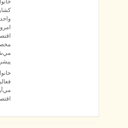
خانو
كشاور
واحده
امروز
اقتصا
مخصو
مي‌شو
پيشرف
خانو
فعال
مي‌آو
اقتص