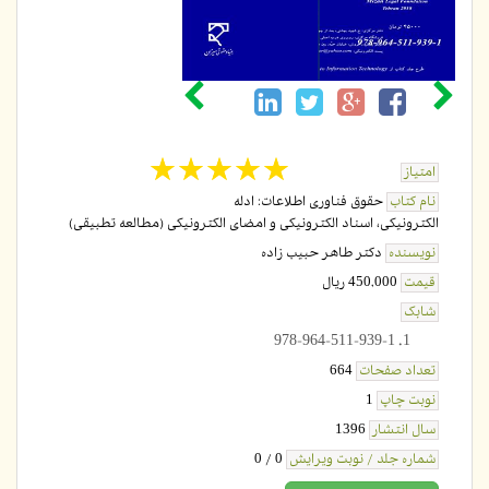
☆
★
☆
★
☆
★
☆
★
☆
★
امتیاز
نام کتاب
حقوق فناوری اطلاعات: ادله
الکترونیکی، اسناد الکترونیکی و امضای الکترونیکی (مطالعه تطبیقی)
نویسنده
دکتر طاهر حبیب زاده
قیمت
450,000 ریال
شابک
978-964-511-939-1
تعداد صفحات
664
نوبت چاپ
1
سال انتشار
1396
شماره جلد / نوبت ویرایش
0 / 0