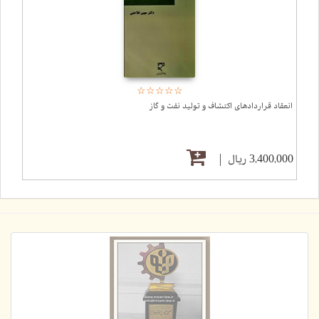
☆
★
☆
★
☆
★
☆
★
☆
★
انعقاد قراردادهای اکتشاف و تولید نفت و گاز
3,400,000 ریال