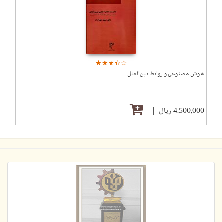
☆
★
☆
★
☆
★
☆
★
☆
★
هوش مصنوعی و روابط بین‌الملل
4,500,000 ریال