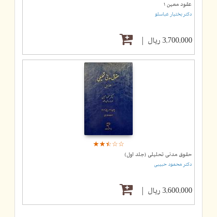
عقود معین ۱
دکتر بختیار عباسلو
3,700,000 ریال
☆
★
☆
★
☆
★
☆
★
☆
★
حقوق مدنی تحلیلی (جلد اول)
دکتر محمود حبیبی
3,600,000 ریال