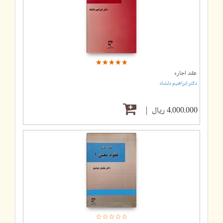
☆
★
☆
★
☆
★
☆
★
☆
★
عقد اجاره
دکتر ابراهیم دلشاد
4,000,000 ریال
☆
★
☆
★
☆
★
☆
★
☆
★