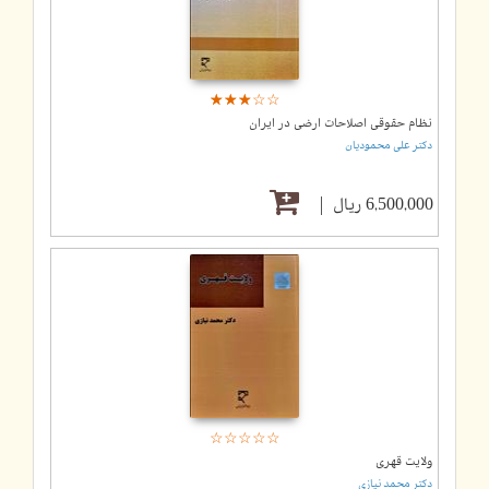
☆
★
☆
★
☆
★
☆
★
☆
★
نظام حقوقی اصلاحات ارضی در ایران
دکتر علی محمودیان
6,500,000 ریال
☆
★
☆
★
☆
★
☆
★
☆
★
ولایت قهری
دکتر محمد نیازی