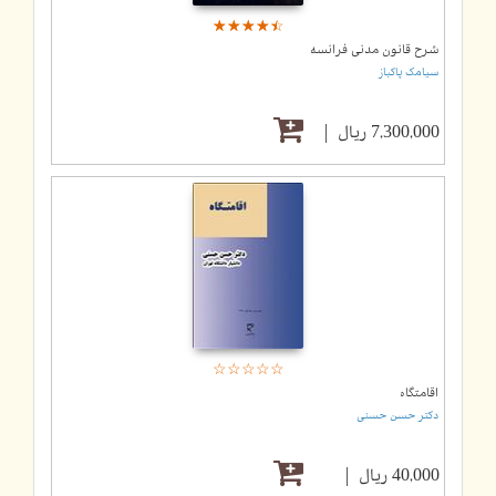
☆
★
☆
★
☆
★
☆
★
☆
★
شرح قانون مدنی فرانسه
سیامک پاکباز
7,300,000 ریال
☆
★
☆
★
☆
★
☆
★
☆
★
اقامتگاه
دکتر حسن حسنی
40,000 ریال