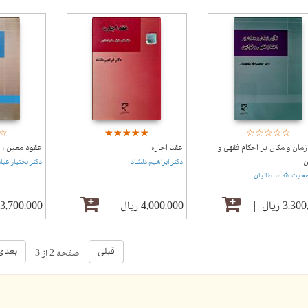
☆
★
☆
★
☆
★
☆
★
☆
★
☆
★
☆
★
☆
★
☆
★
☆
★
☆
★
زمان و مکان بر احکام فقهی و
عقد اجاره
عقود معین ۱
ن
دکتر ابراهیم دلشاد
دکتر بختیار عبا
حبت الله سلطانیان
3,3 ریال
4,000,000 ریال
3,700,000 ریال
قبلی
بعدی
صفحه 2 از 3