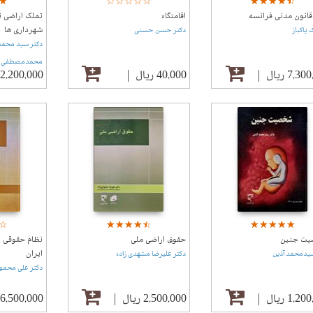
☆
★
☆
★
☆
★
☆
★
☆
★
☆
★
☆
★
☆
★
☆
★
☆
★
☆
★
انون مدنی فرانسه
اقامتگاه
تملک اراضی 
شهرداری ها
پاکباز
دکتر حسن حسنی
دکتر سید محمد
محمدمصطفی ح
7,3 ریال
40,000 ریال
2,200,000 ریال
☆
★
☆
★
☆
★
☆
★
☆
★
☆
★
☆
★
☆
★
☆
★
☆
★
☆
★
ت جنین
حقوق اراضی ملی
نظام حقوقی ا
ایران
سیدمحمد آذین
دکتر علیرضا مشهدی زاده
دکتر علی محمو
1,2 ریال
2,500,000 ریال
6,500,000 ریال