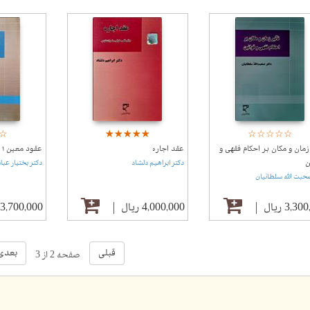
☆
★
☆
★
☆
★
☆
★
☆
★
☆
★
☆
★
☆
★
☆
★
☆
★
☆
★
زمان و مکان بر احکام فقهی و
عقد اجاره
عقود معین ۱
ن
دکتر ابراهیم دلشاد
دکتر بختیار عبا
حبت الله سلطانیان
3,3 ریال
4,000,000 ریال
3,700,000 ریال
قبلی
بعدی
صفحه 2 از 3