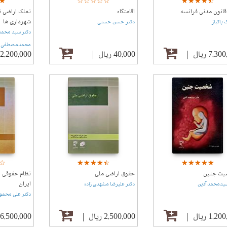
☆
★
☆
★
☆
★
☆
★
☆
★
☆
★
☆
★
☆
★
☆
★
☆
★
☆
★
انون مدنی فرانسه
اقامتگاه
تملک اراضی 
شهرداری ها
پاکباز
دکتر حسن حسنی
دکتر سید محمد
محمدمصطفی ح
7,3 ریال
40,000 ریال
2,200,000 ریال
☆
★
☆
★
☆
★
☆
★
☆
★
☆
★
☆
★
☆
★
☆
★
☆
★
☆
★
ت جنین
حقوق اراضی ملی
نظام حقوقی ا
ایران
سیدمحمد آذین
دکتر علیرضا مشهدی زاده
دکتر علی محمو
1,2 ریال
2,500,000 ریال
6,500,000 ریال